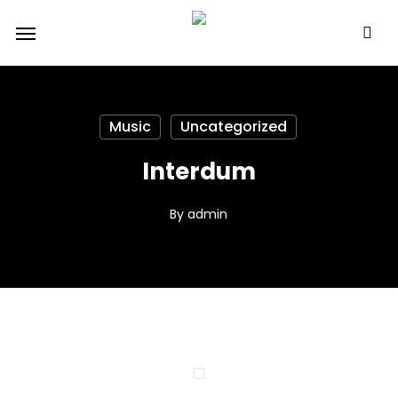
Skip
Menu
to
main
content
Music
Uncategorized
Interdum
By
admin